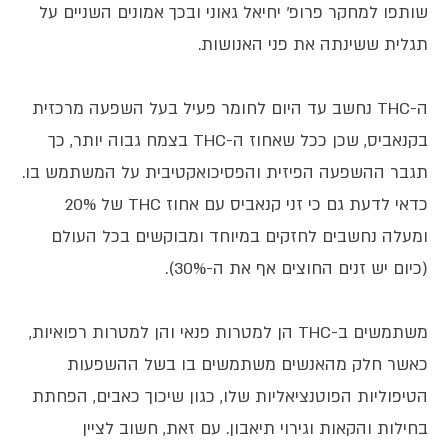
שותפו למחקר פרופ' יחיאל גאוני ובכך אמונים השניים על
תגלית ששינתה את פני האנושות.
ה-THC נחשב עד היום לחומר פעיל בעל השפעה מרכזית
בקנאביס, שכן ככל שאחוז ה-THC בצמח גבוה יותר, כך
תגבר ההשפעה הפיזית והפסיכואקטיבית על המשתמש בו.
כדאי לדעת גם כי זני קנאביס עם אחוז THC של 20%
ומעלה נחשבים לחזקים במיוחד ומבוקשים בכל העולם
(כיום יש זנים החוצים אף את ה-30%).
משתמשים ב-THC הן למטרות פנאי והן למטרות רפואיות,
כאשר חלק מהאנשים משתמשים בו בשל ההשפעות
הטיפוליות הפוטנציאליות שלו, כגון שיכוך כאבים, הפחתת
בחילות והקאות וגירוי תיאבון. עם זאת, חשוב לציין