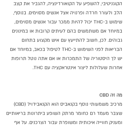
הקוגניטיבי, להשפיע על הקואורדינציה, להגביר את קצב
הלב ולעורר חרדה ופרנויה אצל אנשים מסוימים. בנוסף,
שימוש ב-THC יכול להיות ממכר עבור אנשים מסוימים,
במיוחד אם משתמשים בהם לעיתים קרובות או במינונים
גבוהים. לכן, חשוב להתייעץ עם איש מקצוע בתחום
הבריאות לפני השימוש ב-THC לטיפול בכאב, במיוחד אם
יש לך היסטוריה של התמכרות או אם אתה נוטל תרופות
אחרות שעלולות ליצור אינטראקציה עם THC.
מה זה
CBD
מרכיב משמעותי נוסף בקנאביס הוא הקנאבידויל (CBD)
שצבר מעמד רם כחומר מרתק השופע ביתרונות בריאותיים
ומעניק חווייה איכותית ומשופרת עבור הצרכנים. על אף