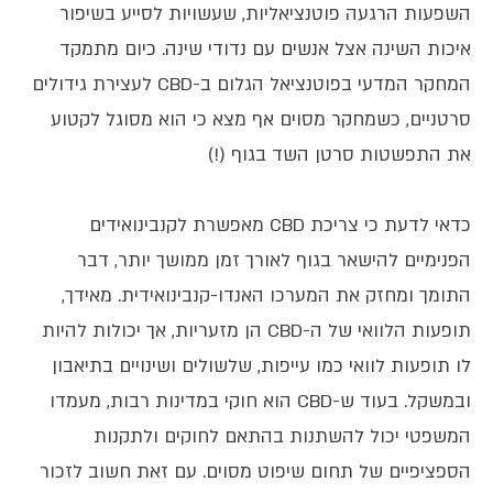
השפעות הרגעה פוטנציאליות, שעשויות לסייע בשיפור
איכות השינה אצל אנשים עם נדודי שינה. כיום מתמקד
המחקר המדעי בפוטנציאל הגלום ב-CBD לעצירת גידולים
סרטניים, כשמחקר מסוים אף מצא כי הוא מסוגל לקטוע
את התפשטות סרטן השד בגוף (!)
כדאי לדעת כי צריכת CBD מאפשרת לקנבינואידים
הפנימיים להישאר בגוף לאורך זמן ממושך יותר, דבר
התומך ומחזק את המערכו האנדו-קנבינואידית. מאידך,
תופעות הלוואי של ה-CBD הן מזעריות, אך יכולות להיות
לו תופעות לוואי כמו עייפות, שלשולים ושינויים בתיאבון
ובמשקל. בעוד ש-CBD הוא חוקי במדינות רבות, מעמדו
המשפטי יכול להשתנות בהתאם לחוקים ולתקנות
הספציפיים של תחום שיפוט מסוים. עם זאת חשוב לזכור