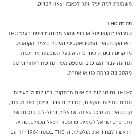
משמעית למה יעיל יותר לכאב? יצאנו לבדוק.
מה זה
THC
טטרהידרוקנאבינול או כפי שהוא מכונה "בשפת העם" THC
הוא הקנבינואיד הפסיכואקטיבי העיקרי בצמח הקנאביס.
מחקרים רבים הוכיחו כי הוא בעל השפעות מרחיבות
תודעה עבור הצרכנים ומספק מעין תחושת ריחוף וניתוק
מהסביבה ברמה כזו או אחרת.
ל-THC גם סגולות רפואיות מרתקות, כמו למשל פעילות
נוגדת בחילות והקאות, הגברת תיאבון ושיכוך כאבים. אגב,
קנבינואיד זה סיפק גאווה ישראלית כחול-לבן בזכותו של
חתן פרס ישראל לכימיה, פרופסור רפאל משולם, שהיה
הראשון לבודד את מולקולת ה-THC בשנת 1964 יחד עם