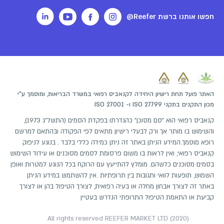
חפשו אותנו ברשת Reefer@
האתר פועל תחת רישיון היחידה לקנאביס רפואי במשרד הבריאות, ומוסמך ע"י
מכון התקנים בתקני ISO 27799 ו- ISO 27001
קנאביס רפואי הוא "סם מסוכן" כהגדרתו בפקדת הסמים (התשל"ג 1973),
והשימוש בו מותר אך ורק לבעלי רישיון מתאים לפי הפקודה ובהתאם למרשם
רופא מוסמך.המידע הניתן באתר זה ניתן כמידה כללי בלבד . בנוגע לניפוק
קנאביס רפואי, ואין לראות בו משום פרסומת לסמים מסוכנים או עידוד השימוש
בסמים מסוכנים כלשהם. מומלץ להתייעץ עם הרוקח בכל הנוגע למטרות ואופן
השמוש, תופעות לוואי ותגובות בין תרופתיות .אין להשתמש במידע הניתן
באתר זה לצורך אבחון מחלה או בעיה רפואית, לצורך הטיפול בהן או לצורך
קביעת או התאמת הטיפול התרופתי הנדרש בעטיין
All rights reserved REEFER MARKET LTD (2020)