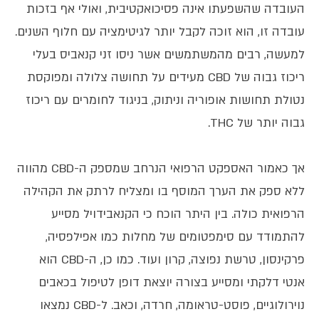
העובדה שהשפעתו אינה פסיכואקטיבית, ואולי אף בזכות
עובדה זו, הוא זוכה לקבל יותר לגיטימציה עם חלוף השנים.
למעשה, רבים מהמשתמשים אשר ניסו זני קנאביס בעלי
ריכוז גבוה של CBD מעידים על תחושה צלולה ומפוקסת
נטולת תחושות אופוריה וניתוק, בניגוד לחומרים עם ריכוז
גבוה יותר של THC.
אך כאמור האספקט הרפואי הנרחב שמספק ה-CBD מהווה
ללא ספק את הערך המוסף בו ומצליח לרתק את הקהילה
הרפואית כולה. בין היתר הוכח כי הקנאבידויל מסייע
להתמודד עם סימפטומים של מחלות כמו אפילפסיה,
פרקינסון, טרשת נפוצה, קרון ועוד. כמו כן, ה-CBD הוא
אנטי דלקתי ומסייע בצורה יוצאת דופן לטיפול בכאבים
נוירולוגיים, פוסט-טראומה, חרדה, וכאב. ל-CBD נמצאו