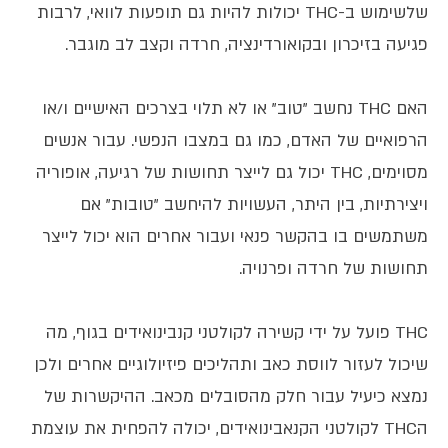
שלשימוש ב-THC יכולות להיות גם תופעות לוואי, לרבות
פגיעה בזיכרון ובקואורדינציה, חרדה וקצב לב מוגבר.
האם THC נחשב "טוב" או לא תלוי בצרכים האישיים ו/או
הרפואיים של האדם, כמו גם במצבו הנפשי. עבור אנשים
מסוימים, THC יכול גם לייצר תחושות של רגיעה, אופוריה
ויצירתיות, בין היתר, העשויות להיחשב "טובות" אם
משתמשים בו בהקשר פנאי ועבור אחרים הוא יכול לייצר
תחושות של חרדה ופרנויה.
THC פועל על ידי קשירה לקולטני קנבינואידים בגוף, מה
שיכול לעזור לווסת כאב ותהליכים פיזיולוגיים אחרים ולכן
נמצא כיעיל עבור חלק מהסובלים מכאב. ההיקשרות של
הTHC לקולטני הקנאבינואידים, יכולה להפחית את עוצמת