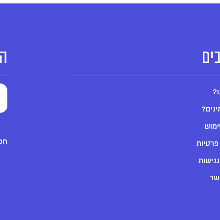
ים
הצ
ו?
ינים?
ימוש
חפש
 פרטיות
גישות
שר