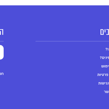
ים
הצ
ו?
ינים?
ימוש
חפש
 פרטיות
גישות
שר