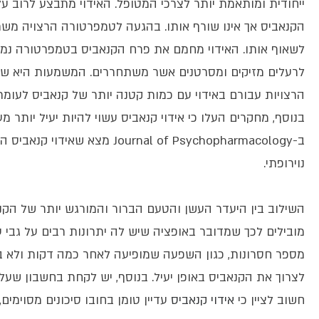
ייחודית ומותאמת יותר לצרכי המטופל. האידוי מתבצע לרוב על
הקנאביס אך אינו שורף אותו. בהגעה לטמפרטורה הרצויה מש
לשאוף אותו. האידוי מחמם את פרח הקנאביס בטמפרטורה נמו
לרעלים מזיקים ומסרטנים אשר משתחררים. המשמעות היא ש
הרצויות עבורם באידוי עם כמות קטנה יותר של קנאביס לעומת 
בנוסף, מחקרים העלו כי אידוי קנאביס עשוי להיות יעיל יותר 
ב-urnal of Psychopharmacology
נוירופתי.
השילוב בין היעדר העשן והטעם הברור והמורגש יותר של הקנ
מובילים לכך שמדובר באופציה שיש לה יתרונות רבים על גבי עי
מספר חסרונות, כגון השפעה שמופיעה לאחר כמה דקות ולא בא
לצרוך את הקנאביס באופן יעיל. בנוסף, יש לקחת בחשבון שעלות
חשוב לציין כי
אידוי קנאביס
עדיין טומן בחובו סיכונים מסוימים