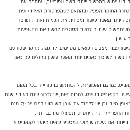
 ידי שימוש במכשיר ייעודי בשם וופורייזר, שמחמם את
תחרר החומר הפעיל (בהתאם לטמפרטורת האידוי) וניתן
כה יותר מאשר עישון, ומפחית את הכמות ואת החשיפה
משתמשים עשויים להיות מסוגלים להשיג את ההשפעות
עישון.
מעישון עבור מצבים רפואיים מסוימים. לדוגמה, מחקר שפורסם
Jo מצא שאידוי קנאביס היה קשור לשיכוך כאבים יותר מאשר עישון בחולים עם כאב
אביס, כמו גם האפשרות להשתמש בוופורייזר בכל מקום,
שון הקנאביס בג'וינט. למרות זאת, יש לזכור שגם באידוי ישנם
ופן מיידי וכן יש ללמוד את אופן השימוש במכשיר על מנת
 הוופורייזר יקרה יחסית ותפעולו מורכב יותר.
, בייחוד אם נעשה שימוש במכשיר שאינו מיועד לקנאביס או