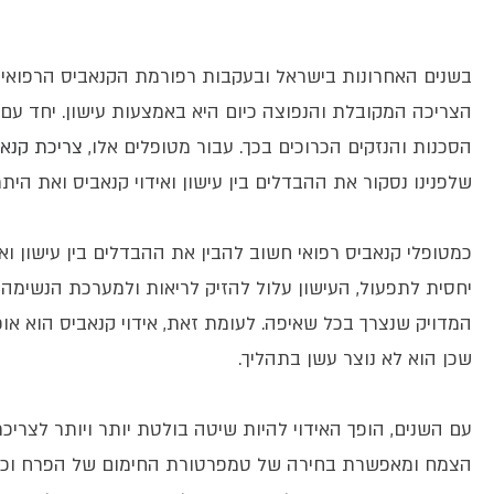
בשנים האחרונות בישראל ובעקבות רפורמת הקנאביס הרפואי, 
הצריכה המקובלת והנפוצה כיום היא באמצעות עישון. יחד עם ז
הסכנות והנזקים הכרוכים בכך. עבור מטופלים אלו,
צריכת קנאב
שלפנינו נסקור את ההבדלים בין עישון ואידוי קנאביס ואת הי
כמטופלי קנאביס רפואי חשוב להבין את ההבדלים בין עישון ו
יחסית לתפעול, העישון עלול להזיק לריאות ולמערכת הנשימה, 
המדויק שנצרך בכל שאיפה. לעומת זאת, אידוי קנאביס הוא או
שכן הוא לא נוצר עשן בתהליך.
עם השנים, הופך האידוי להיות שיטה בולטת יותר ויותר לצרי
הצמח ומאפשרת בחירה של טמפרטורת החימום של הפרח וכן מ