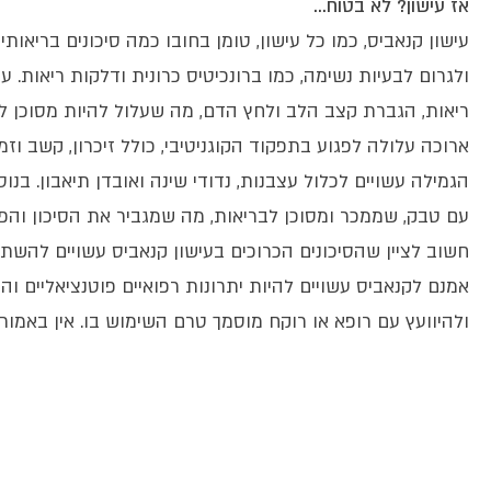
אז עישון? לא בטוח…
עישון קנאביס, כמו כל עישון, טומן בחובו כמה סיכונים בריאות
ולגרום לבעיות נשימה, כמו ברונכיטיס כרונית ודלקות ריאות. ע
ריאות, הגברת קצב הלב ולחץ הדם, מה שעלול להיות מסוכן לאנ
ארוכה עלולה לפגוע בתפקוד הקוגניטיבי, כולל זיכרון, קשב וז
הגמילה עשויים לכלול עצבנות, נדודי שינה ואובדן תיאבון. בנ
עם טבק, שממכר ומסוכן לבריאות, מה שמגביר את הסיכון והפג
חשוב לציין שהסיכונים הכרוכים בעישון קנאביס עשויים להש
אמנם לקנאביס עשויים להיות יתרונות רפואיים פוטנציאליים 
ולהיוועץ עם רופא או רוקח מוסמך טרם השימוש בו. אין באמור