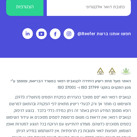
חפשו אותנו ברשת Reefer@
האתר פועל תחת רישיון היחידה לקנאביס רפואי במשרד הבריאות, ומוסמך ע"י
מכון התקנים בתקני ISO 27799 ו- ISO 27001
קנאביס רפואי הוא "סם מסוכן" כהגדרתו בפקדת הסמים (התשל"ג 1973),
והשימוש בו מותר אך ורק לבעלי רישיון מתאים לפי הפקודה ובהתאם למרשם
רופא מוסמך.המידע הניתן באתר זה ניתן כמידה כללי בלבד . בנוגע לניפוק
קנאביס רפואי, ואין לראות בו משום פרסומת לסמים מסוכנים או עידוד השימוש
בסמים מסוכנים כלשהם. מומלץ להתייעץ עם הרוקח בכל הנוגע למטרות ואופן
השמוש, תופעות לוואי ותגובות בין תרופתיות .אין להשתמש במידע הניתן