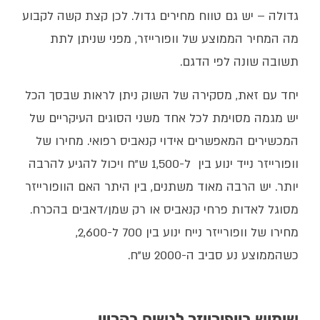
גדולה – יש גם טווח מחירים גדול. לכן קצת קשה לקבוע
מה המחיר הממוצע של וופורייזר, מפני שניתן לתת
תשובה שונה לפי הדגם.
יחד עם זאת, מסקירה של השוק ניתן לראות שבסך הכל
יש מגמה מסוימת לכל אחד משני הסוגים העיקריים של
המכשירים המאפשרים אידוי קנאביס רפואי. מחירו של
וופורייזר נייד ינוע בין ל-1,500 ש"ח ויכול להגיע להרבה
יותר. יש הרבה מאוד משתנים, בין היתר האם הוופורייזר
מסוגל לאדות פרחי קנאביס או רק שמן/דאבים בהכרח.
מחירו של וופורייזר נייח ינוע בין 700 ל-2,600,
כשהממוצע נע סביב ה-2000 ש"ח.
שימוש בוופורייזר לנשים בהריון