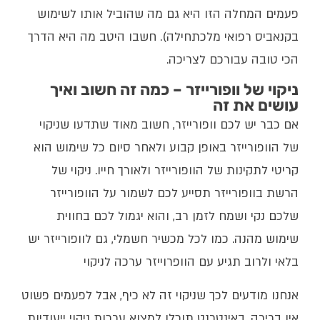
פעמים המחלה הזו היא גם מה שהוביל אותו לשימוש
בקנאביס רפואי מלכתחילה). חשבו היטב מה היא הדרך
הכי טובה עבורכם לצריכה.
ניקוי של וופורייזר – כמה זה חשוב ואיך
עושים את זה
אם כבר יש לכם וופורייזר, חשוב מאוד שתדעו שניקוי
של הוופורייזר באופן קבוע ולאחר סיום כל שימוש הוא
קריטי לתקינות של הוופורייזר ולאורך חייו. ניקוי של
הרשת בוופורייזר תסייע לכם לשמור על הוופורייזר
שלכם נקי ושמח לזמן רב, והוא יגמול לכם בחווית
שימוש מהנה. כמו לכל מכשיר חשמלי, גם לוופורייזר יש
בלאי ולרוב תגיע עם הוופרוייזר ערכה לניקוי
אנחנו מודעים לכך שניקוי זה לא כיף, אבל לפעמים פשוט
אין ברירה. באינטרנט תוכלו למצוא ערכות ניקוי ייעודיות