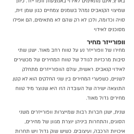
בארץ, אינם מתאימים לאידוי באמצעות וופורייזר. כיוון
שמיצוי הקנאביס נמהל בשמנים צמחיים כגון שמן זית,
סויה וכדומה, ולכן לא רק שהם לא מתאימים, הם אפילו
מסוכנים לאידוי
וופורייזר מחיר
מחירו של וופורייזר נע על טווח רחב מאוד. ישנן שתי
סיבות מרכזיות לגודל של טווח המחירים של מכשירים
לאידוי קנאביס. ראשית, עולם הוופורייזרים מתחלק
לשניים, כשפערי המחירים בין שני החלקים הוא לא קטן.
התוצאה ישירה של העובדה הזו היא שנוצר מיד טווח
מחירים גדול מאוד.
שנית, ישנן חברות רבות שמייצרות וופורייזרים משני
הסוגים, והתחרות ביניהן יוצרת מגוון של מחירים,
איכויות הרכבה, ועיצובים. כשיש שוק גדול ויש תחרות