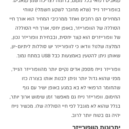
קנאביס רפואי בכל מקום, בדומה לצריכה שמן קנאביס.
בוופורייזר נייד (שלא מחובר לשקע חשמלי) טווחי
המחירים הם רחבים ואחד ממרכיבי המחיר הוא אורך חיי
הסוללה של הוופורייזר, באופן יחסי, אורך חיי הסוללה
של וופורייזרים הוא קצר יחסית, ובבחירת וופורייזר נכון,
המלצה שלנו? וודאו כי לוופורייזר יש סוללות ליתיום-יון,
שאותן ניתן להטעין באמצעות כבל USB במתח נמוך.
וופורייזר נייח מספק אדים נקיים יותר מהוופורייזר הנייד,
מפני שהוא גדול יותר וניתן לבנות אותו בצורה כזו
שהחומר הרפואי לא בא במגע באופן ישיר עם גוף
החימום. וופורייזר נייח גם מאפשר זמן שימוש ארוך יותר,
בגלל שהוא לא מוגבל לפי חיי הסוללה שלו. מכשיר נייח
יהיה גם בטוח יותר לרוב.
יתרונות הוופורייזר