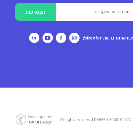
ו אותנו ברשת Reefer@
Development
All rights reserved REEFER MARKET LTD 
UX UI
Design