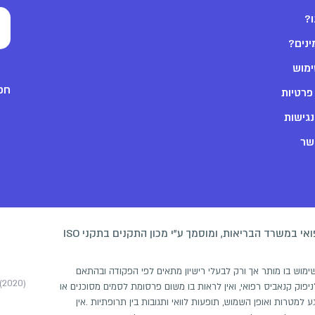
ו?
ינים?
ימוש
חפש
 פרטיות
גישות
שר
האתר פועל תחת רישיון היחידה לקנאביס רפואי במשרד הבריאות, ומוסמך ע"י מכון התקנים בתקני ISO
ואי הוא "סם מסוכן" כהגדרתו בפקדת הסמים (התשל"ג 1973), והשימוש בו מותר אך ורק לבעלי רישיון מתאים לפי הפקודה ובהתאם
(2020)
יפוק קנאביס רפואי, ואין לראות בו משום פרסומת לסמים מסוכנים או
מטרות ואופן השמוש, תופעות לוואי ותגובות בין תרופתיות .אין