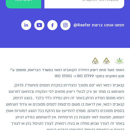
חפשו אותנו ברשת Reefer@
האתר פועל תחת רישיון היחידה לקנאביס רפואי במשרד הבריאות, ומוסמך ע"י
מכון התקנים בתקני ISO 27799 ו- ISO 27001
קנאביס רפואי הוא "סם מסוכן" כהגדרתו בפקדת הסמים (התשל"ג 1973),
והשימוש בו מותר אך ורק לבעלי רישיון מתאים לפי הפקודה ובהתאם למרשם
רופא מוסמך.המידע הניתן באתר זה ניתן כמידה כללי בלבד . בנוגע לניפוק
קנאביס רפואי, ואין לראות בו משום פרסומת לסמים מסוכנים או עידוד השימוש
בסמים מסוכנים כלשהם. מומלץ להתייעץ עם הרוקח בכל הנוגע למטרות ואופן
השמוש, תופעות לוואי ותגובות בין תרופתיות .אין להשתמש במידע הניתן
באתר זה לצורך אבחון מחלה או בעיה רפואית, לצורך הטיפול בהן או לצורך