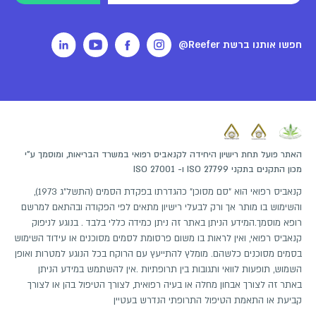
חפשו אותנו ברשת Reefer@
האתר פועל תחת רישיון היחידה לקנאביס רפואי במשרד הבריאות, ומוסמך ע"י
מכון התקנים בתקני ISO 27799 ו- ISO 27001
קנאביס רפואי הוא "סם מסוכן" כהגדרתו בפקדת הסמים (התשל"ג 1973),
והשימוש בו מותר אך ורק לבעלי רישיון מתאים לפי הפקודה ובהתאם למרשם
רופא מוסמך.המידע הניתן באתר זה ניתן כמידה כללי בלבד . בנוגע לניפוק
קנאביס רפואי, ואין לראות בו משום פרסומת לסמים מסוכנים או עידוד השימוש
בסמים מסוכנים כלשהם. מומלץ להתייעץ עם הרוקח בכל הנוגע למטרות ואופן
השמוש, תופעות לוואי ותגובות בין תרופתיות .אין להשתמש במידע הניתן
באתר זה לצורך אבחון מחלה או בעיה רפואית, לצורך הטיפול בהן או לצורך
קביעת או התאמת הטיפול התרופתי הנדרש בעטיין