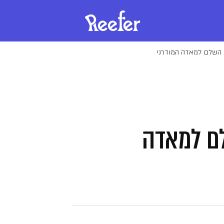
ך השלם למאדה המודרני
לם למאדה